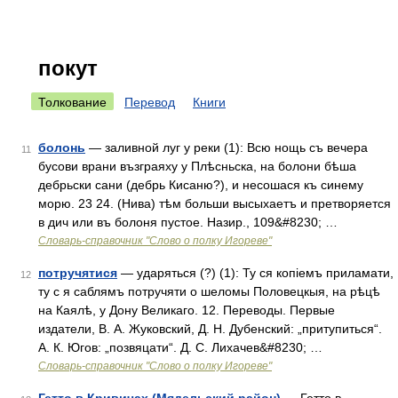
покут
Толкование
Перевод
Книги
болонь
— заливной луг у реки (1): Всю нощь съ вечера
11
бусови врани възграяху у Плѣсньска, на болони бѣша
дебрьски сани (дебрь Кисаню?), и несошася къ синему
морю. 23 24. (Нива) тѣм больши высыхаетъ и претворяется
в дич или въ болоня пустое. Назир., 109&#8230; …
Словарь-справочник "Слово о полку Игореве"
потручятися
— ударяться (?) (1): Ту ся копіемъ приламати,
12
ту с я саблямъ потручяти о шеломы Половецкыя, на рѣцѣ
на Каялѣ, у Дону Великаго. 12. Переводы. Первые
издатели, В. А. Жуковский, Д. Н. Дубенский: „притупиться“.
А. К. Югов: „позвяцати“. Д. С. Лихачев&#8230; …
Словарь-справочник "Слово о полку Игореве"