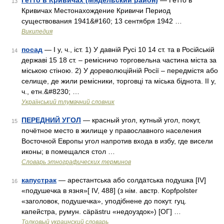
Гетто в Кривичах (Мядельский район)
— Гетто в
13
Кривичах Местонахождение Кривичи Период
существования 1941&#160; 13 сентября 1942 …
Википедия
посад
— I у, ч., іст. 1) У давній Русі 10 14 ст. та в Російській
14
державі 15 18 ст. – ремісничо торговельна частина міста за
міською стіною. 2) У дореволюційній Росії – передмістя або
селище, де жили ремісники, торговці та міська біднота. II у,
ч., етн.&#8230; …
Український тлумачний словник
ПЕРЕДНИЙ УГОЛ
— красный угол, кутный угол, покут,
15
почётное место в жилище у православного населения
Восточной Европы угол напротив входа в избу, где висели
иконы; в помещался стол …
Словарь этнографических терминов
капустрак
— арестантська або солдатська подушка [IV]
16
«подушечка в язня»[ IV, 488] (з нім. австр. Kopfpolster
«заголовок, подушечка», уподібнене до покут. гуц.
капейстра, румун. cäpästru «недоуздок») [ОГ] …
Толковый украинский словарь