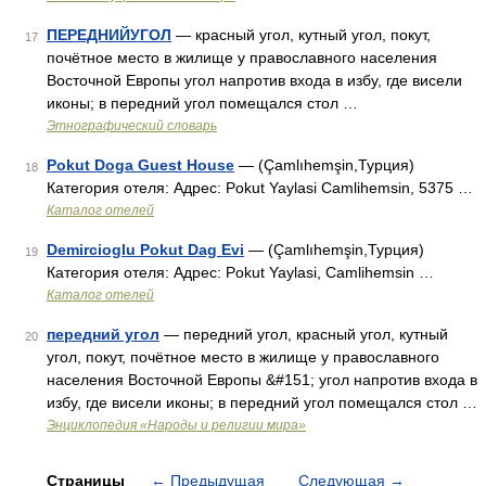
ПЕРЕДНИЙУГОЛ
— красный угол, кутный угол, покут,
17
почётное место в жилище у православного населения
Восточной Европы угол напротив входа в избу, где висели
иконы; в передний угол помещался стол …
Этнографический словарь
Pokut Doga Guest House
— (Çamlıhemşin,Турция)
18
Категория отеля: Адрес: Pokut Yaylasi Camlihemsin, 5375 …
Каталог отелей
Demircioglu Pokut Dag Evi
— (Çamlıhemşin,Турция)
19
Категория отеля: Адрес: Pokut Yaylasi, Camlihemsin …
Каталог отелей
передний угол
— передний угол, красный угол, кутный
20
угол, покут, почётное место в жилище у православного
населения Восточной Европы &#151; угол напротив входа в
избу, где висели иконы; в передний угол помещался стол …
Энциклопедия «Народы и религии мира»
Страницы
←
Предыдущая
Следующая
→